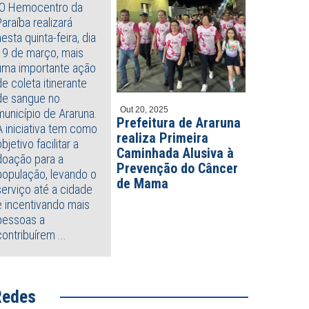
O Hemocentro da
Paraíba realizará
nesta quinta-feira, dia
19 de março, mais
uma importante ação
de coleta itinerante
de sangue no
Out 20, 2025
município de Araruna.
Prefeitura de Araruna
A iniciativa tem como
realiza Primeira
objetivo facilitar a
Caminhada Alusiva à
doação para a
Prevenção do Câncer
população, levando o
de Mama
serviço até a cidade
e incentivando mais
pessoas a
contribuírem ...
Redes