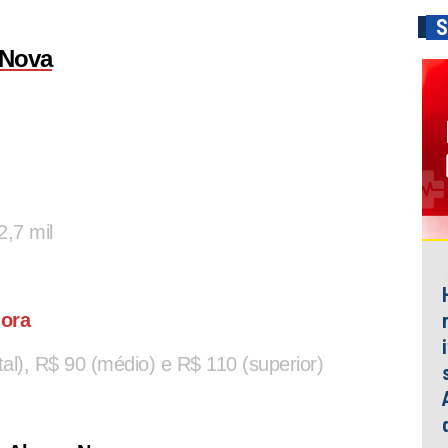
S
 Nova
2,7 mil
dora
al), R$ 90 (médio) e R$ 110 (superior)