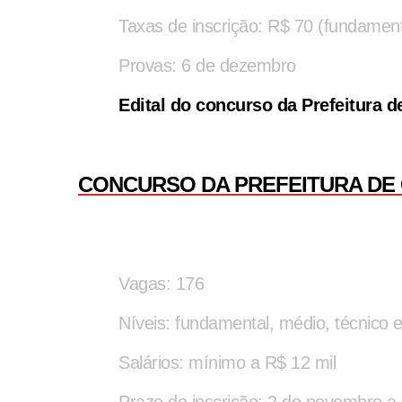
Taxas de inscrição: R$ 70 (fundament
Provas: 6 de dezembro
Edital do concurso da Prefeitura d
CONCURSO DA PREFEITURA DE
Vagas: 176
Níveis: fundamental, médio, técnico e
Salários: mínimo a R$ 12 mil
Prazo de inscrição: 2 de novembro 