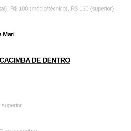
al), R$ 100 (médio/técnico), R$ 130 (superior)
e Mari
 CACIMBA DE DENTRO
 superior
a 2 de dezembro