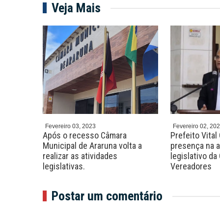
Veja Mais
Fevereiro 03, 2023
Fevereiro 02, 20
ião com
Após o recesso Câmara
Prefeito Vital
 e
Municipal de Araruna volta a
presença na a
nxoval e
realizar as atividades
legislativo d
legislativas.
Vereadores
Postar um comentário