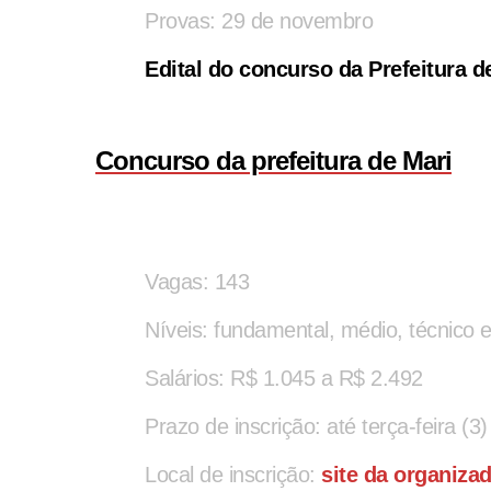
Provas: 29 de novembro
Edital do concurso da Prefeitura d
Concurso da prefeitura de Mari
Vagas: 143
Níveis: fundamental, médio, técnico e
Salários: R$ 1.045 a R$ 2.492
Prazo de inscrição: até terça-feira (3)
Local de inscrição:
site da organiza