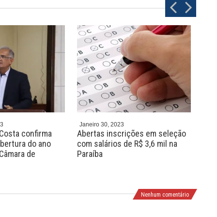
P
N
r
e
e
x
v
t
23
Janeiro 30, 2023
Jane
 Costa confirma
Abertas inscrições em seleção
Em e
bertura do ano
com salários de R$ 3,6 mil na
Vit
a Câmara de
Paraíba
piso
age
Nenhum comentário