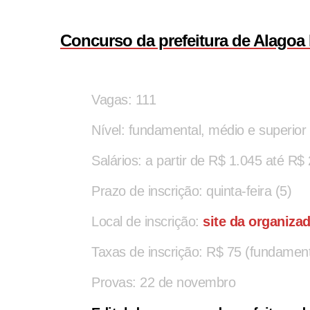
Concurso da prefeitura de Alagoa
Vagas: 111
Nível: fundamental, médio e superior
Salários: a partir de R$ 1.045 até R$ 
Prazo de inscrição: quinta-feira (5)
Local de inscrição:
site da organiza
Taxas de inscrição: R$ 75 (fundament
Provas: 22 de novembro