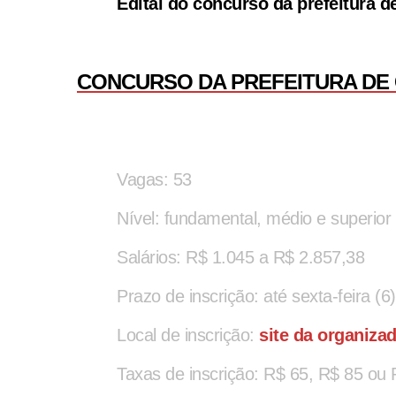
Edital do concurso da prefeitura 
CONCURSO DA PREFEITURA DE 
Vagas: 53
Nível: fundamental, médio e superior
Salários: R$ 1.045 a R$ 2.857,38
Prazo de inscrição: até sexta-feira (6)
Local de inscrição:
site da organiza
Taxas de inscrição: R$ 65, R$ 85 ou