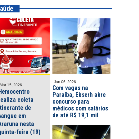
aúde
Jan 06, 2026
Mar 15, 2026
Com vagas na
Hemocentro
Paraíba, Ebserh abre
realiza coleta
concurso para
itinerante de
médicos com salários
de até R$ 19,1 mil
sangue em
Araruna nesta
quinta-feira (19)