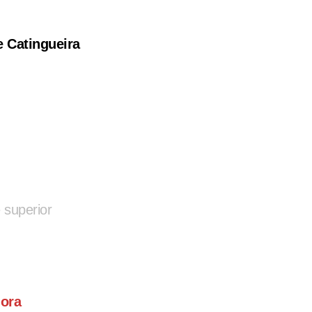
e Catingueira
 superior
dora