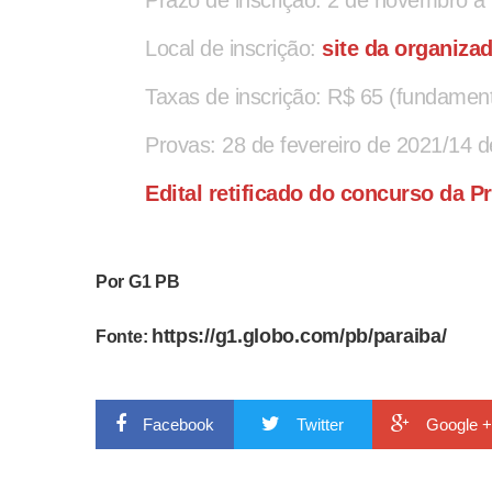
Local de inscrição:
site da organiza
Taxas de inscrição: R$ 65 (fundament
Provas: 28 de fevereiro de 2021/14 
Edital retificado do concurso da P
Por G1 PB
https://g1.globo.com/pb/paraiba/
Fonte:
Facebook
Twitter
Google +