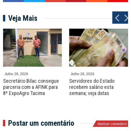
Veja Mais
P
N
r
e
e
x
v
t
Julho 29, 2026
Julho 28, 2026
Secretário Bilac consegue
Servidores do Estado
parceria com a AFINK para
recebem salário esta
8ª ExpoAgro Tacima
semana; veja datas
Postar um comentário
Nenhum comentário