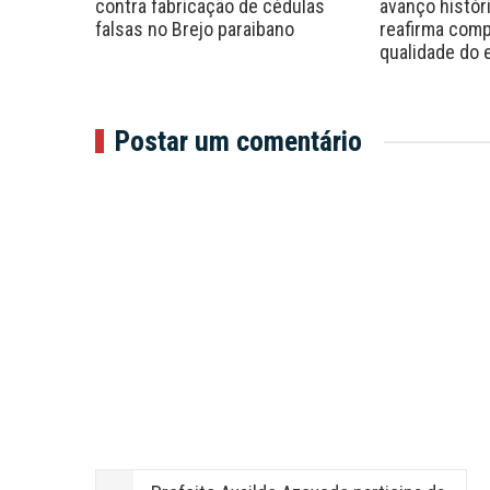
rsos com
contra fabricação de cédulas
avanço histór
R$ 7 mil
falsas no Brejo paraibano
reafirma com
qualidade do 
Postar um comentário