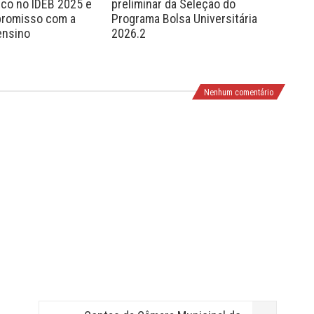
ico no IDEB 2025 e
preliminar da Seleção do
Ara
promisso com a
Programa Bolsa Universitária
ped
ensino
2026.2
Ped
Pro
Nenhum comentário