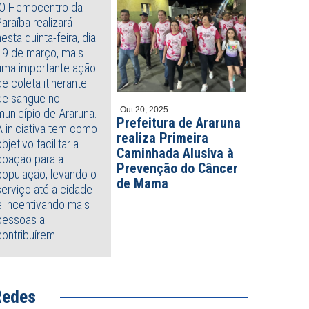
O Hemocentro da
Paraíba realizará
nesta quinta-feira, dia
19 de março, mais
uma importante ação
de coleta itinerante
de sangue no
Out 20, 2025
município de Araruna.
Prefeitura de Araruna
A iniciativa tem como
realiza Primeira
objetivo facilitar a
Caminhada Alusiva à
doação para a
Prevenção do Câncer
população, levando o
de Mama
serviço até a cidade
e incentivando mais
pessoas a
contribuírem ...
to 04, 2026
Agosto 03, 2026
Redes
retaria de Educação de
Paraíba tem mais de 270 vaga