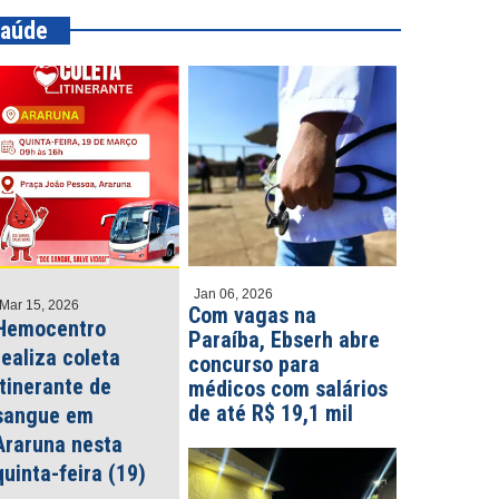
aúde
Jan 06, 2026
Mar 15, 2026
Com vagas na
Hemocentro
Paraíba, Ebserh abre
realiza coleta
concurso para
itinerante de
médicos com salários
de até R$ 19,1 mil
sangue em
Araruna nesta
quinta-feira (19)