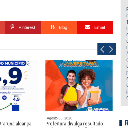
Pinterest
Blog
Email
P
N
r
e
e
x
v
t
Agosto 05, 2026
Agos
Araruna alcança
Prefeitura divulga resultado
Sec