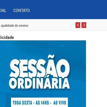
CIAL
CONTATO
 qualidade do ensino
Pr
N
e
e
 Boca com cursistas do Pro-LEEI
licidade
v
xt
 mil
 d’Água, Conceição e Assunção