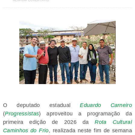
NENHUM COMENTÁRIO
Paraíba tem mais de 320 vagas abertas em concursos públicos;
oportunidades incluem Mãe d’Água, Conceição e Assunção
Jul 19, 2026
Prefeitura paraibana abre concurso com 45 vagas e salários que
chegam a R$ 6 mil
Jul 09, 2026
Pedra da Boca vira passarela para desfile de moda autoral na Paraíba
Jul 08, 2026
Reis e Rainhas do forró serão homenageados no São Pedro de Caiçara
ExpoSerra Araruna 2026 acontecerá de 10 a 12 de julho
Jul 07, 2026
Ago 07, 2026
Polícia Federal cumpre operação contra fabricação de cédulas falsas
no Brejo paraibano
O deputado estadual
Eduardo Carneiro
(
Progressistas
) aproveitou a programação da
primeira edição de 2026 da
Rota Cultural
Caminhos do Frio
, realizada neste fim de semana