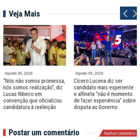
Veja Mais
P
N
r
e
e
x
v
t
Agosto 05, 2026
Agosto 05, 2026
“Nós não somos promessa,
Cícero Lucena diz ser
nós somos realização”, diz
candidato mais experiente
Lucas Ribeiro em
e alfineta "não é momento
convenção que oficializou
de fazer experiência" sobre
candidatura à reeleição
disputa ao Governo
Postar um comentário
Nenhum comentário