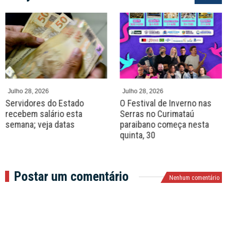
P
N
r
e
e
x
v
t
Julho 28, 2026
Julho 28, 2026
Servidores do Estado
O Festival de Inverno nas
recebem salário esta
Serras no Curimataú
semana; veja datas
paraibano começa nesta
quinta, 30
Postar um comentário
Nenhum comentário