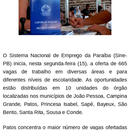
Paraíba tem mais de 320 vagas abertas em concursos públicos;
oportunidades incluem Mãe d’Água, Conceição e Assunção
Jul 19, 2026
Prefeitura paraibana abre concurso com 45 vagas e salários que
chegam a R$ 6 mil
Jul 09, 2026
Pedra da Boca vira passarela para desfile de moda autoral na Paraíba
Jul 08, 2026
Reis e Rainhas do forró serão homenageados no São Pedro de Caiçara
O Sistema Nacional de Emprego da Paraíba (Sine-
ExpoSerra Araruna 2026 acontecerá de 10 a 12 de julho
Jul 07, 2026
Ago 05, 2026
PB) inicia, nesta segunda-feira (15), a oferta de 665
Educação de Araruna alcança avanço histórico no IDEB 2025 e reafirma
vagas de trabalho em diversas áreas e para
compromisso com a qualidade do ensino
diferentes níveis de escolaridade. As oportunidades
estão distribuídas em 10 unidades do órgão
localizadas nos municípios de João Pessoa, Campina
Grande, Patos, Princesa Isabel, Sapé, Bayeux, São
Bento, Santa Rita, Sousa e Conde.
Patos concentra o maior número de vagas ofertadas