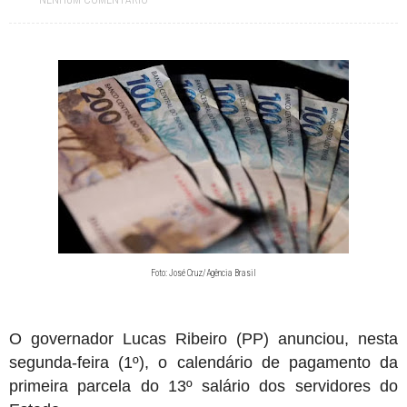
NENHUM COMENTÁRIO
salários que passam de R$ 7 mil
Jul 23, 2026
Paraíba tem mais de 320 vagas abertas em concursos públicos;
oportunidades incluem Mãe d’Água, Conceição e Assunção
Jul 19, 2026
Prefeitura paraibana abre concurso com 45 vagas e salários que
chegam a R$ 6 mil
Jul 09, 2026
Pedra da Boca vira passarela para desfile de moda autoral na Paraíba
Jul 08, 2026
Reis e Rainhas do forró serão homenageados no São Pedro de Caiçara
Ago 10, 2026
Sine-PB oferece quase 300 vagas de emprego em 12 municípios a partir
desta segunda
Foto: José Cruz/Agência Brasil
O governador Lucas Ribeiro (PP) anunciou, nesta
segunda-feira (1º), o calendário de pagamento da
primeira parcela do 13º salário dos servidores do