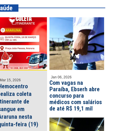
aúde
Jan 06, 2026
Mar 15, 2026
Com vagas na
Hemocentro
Paraíba, Ebserh abre
realiza coleta
concurso para
itinerante de
médicos com salários
de até R$ 19,1 mil
sangue em
Araruna nesta
quinta-feira (19)