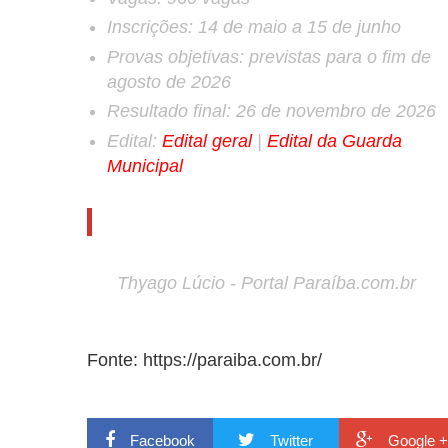
Inscrições:
14 de maio a 15 de junho
Provas objetivas:
previstas para o fim de
agosto de 2026
Resultado final:
26 de novembro de 2026
Edital:
Edital geral
|
Edital da Guarda
Municipal
Thyago Lúcio - Portal Paraíba.com.br
Fonte: https://paraiba.com.br/
Facebook
Twitter
Google +