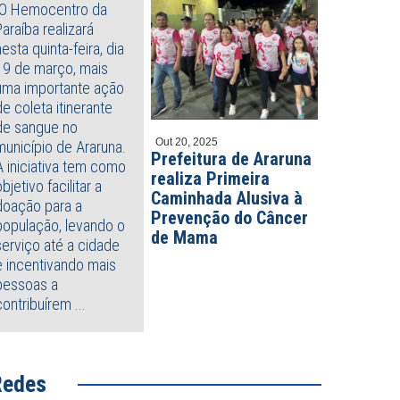
O Hemocentro da
Paraíba realizará
nesta quinta-feira, dia
19 de março, mais
uma importante ação
de coleta itinerante
de sangue no
Out 20, 2025
município de Araruna.
Prefeitura de Araruna
A iniciativa tem como
realiza Primeira
objetivo facilitar a
Caminhada Alusiva à
doação para a
Prevenção do Câncer
população, levando o
de Mama
serviço até a cidade
e incentivando mais
pessoas a
contribuírem ...
Redes