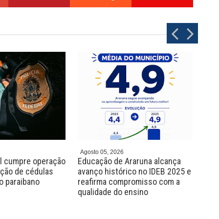
P
N
r
e
e
x
v
t
Agosto 05, 2026
Agos
al cumpre operação
Educação de Araruna alcança
Sec
ação de cédulas
avanço histórico no IDEB 2025 e
Ara
jo paraibano
reafirma compromisso com a
ped
qualidade do ensino
Ped
Pro