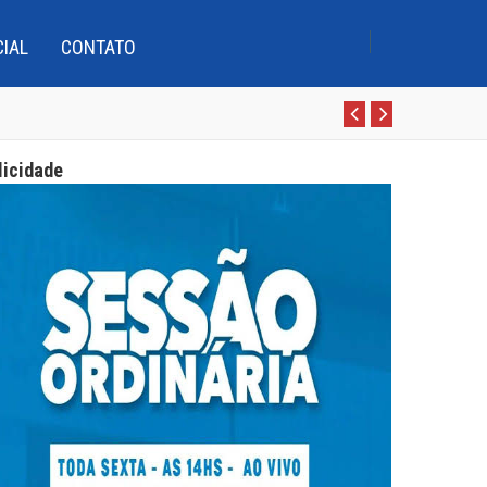
CIAL
CONTATO
 qualidade do ensino
Pr
N
 Boca com cursistas do Pro-LEEI
e
e
 mil
licidade
v
xt
 d’Água, Conceição e Assunção