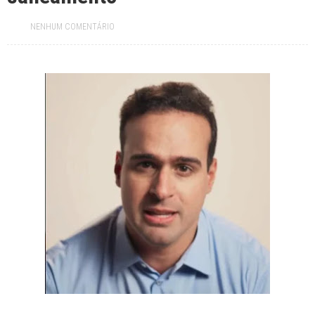
Paraíba tem mais de 320 vagas abertas em concursos públicos;
oportunidades incluem Mãe d’Água, Conceição e Assunção
NENHUM COMENTÁRIO
Jul 19, 2026
Prefeitura paraibana abre concurso com 45 vagas e salários que
chegam a R$ 6 mil
Jul 09, 2026
Pedra da Boca vira passarela para desfile de moda autoral na Paraíba
Jul 08, 2026
Reis e Rainhas do forró serão homenageados no São Pedro de Caiçara
ExpoSerra Araruna 2026 acontecerá de 10 a 12 de julho
Jul 07, 2026
Ago 05, 2026
Educação de Araruna alcança avanço histórico no IDEB 2025 e reafirma
compromisso com a qualidade do ensino