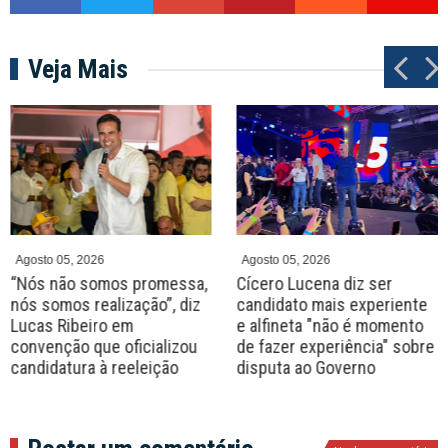
Veja Mais
P
N
r
e
e
x
v
t
Agosto 05, 2026
Agosto 05, 2026
“Nós não somos promessa,
Cícero Lucena diz ser
nós somos realização”, diz
candidato mais experiente
Lucas Ribeiro em
e alfineta "não é momento
convenção que oficializou
de fazer experiência" sobre
candidatura à reeleição
disputa ao Governo