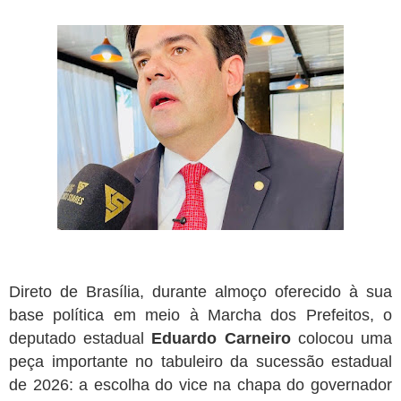
Paraíba tem mais de 320 vagas abertas em concursos públicos;
oportunidades incluem Mãe d’Água, Conceição e Assunção
Jul 19, 2026
Prefeitura paraibana abre concurso com 45 vagas e salários que
chegam a R$ 6 mil
Jul 09, 2026
Pedra da Boca vira passarela para desfile de moda autoral na Paraíba
Jul 08, 2026
Reis e Rainhas do forró serão homenageados no São Pedro de Caiçara
ExpoSerra Araruna 2026 acontecerá de 10 a 12 de julho
Jul 07, 2026
Ago 07, 2026
Polícia Federal cumpre operação contra fabricação de cédulas falsas
no Brejo paraibano
Direto de Brasília, durante almoço oferecido à sua
base política em meio à Marcha dos Prefeitos, o
deputado estadual
Eduardo Carneiro
colocou uma
peça importante no tabuleiro da sucessão estadual
de 2026: a escolha do vice na chapa do governador