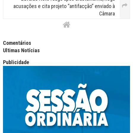
acusações e cita projeto “antifacção” enviado à
Câmara
Facebook Comments APPID
Comentários
Ultimas Notícias
Publicidade