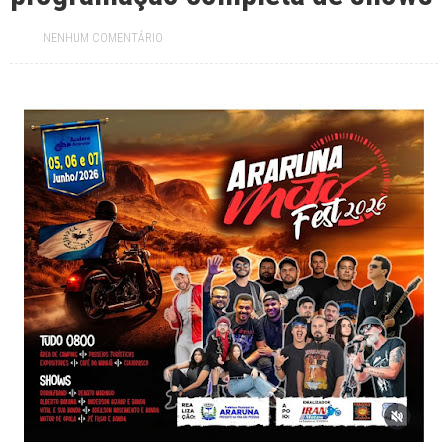
oportunidades incluem Mãe d’Água, Conceição e Assunção
Jul 19, 2026
NENHUM COMENTÁRIO
Prefeitura paraibana abre concurso com 45 vagas e salários que
chegam a R$ 6 mil
Jul 09, 2026
Pedra da Boca vira passarela para desfile de moda autoral na Paraíba
Jul 08, 2026
Reis e Rainhas do forró serão homenageados no São Pedro de Caiçara
ExpoSerra Araruna 2026 acontecerá de 10 a 12 de julho
Jul 07, 2026
Ago 08, 2026
Câmara Municipal de Tacima realiza 18ª Sessão Ordinária de 2026.