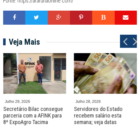
Fonte: https://ararunaonline.com/
Veja Mais
P
N
r
e
e
x
v
t
Julho 29, 2026
Julho 28, 2026
Secretário Bilac consegue
Servidores do Estado
parceria com a AFINK para
recebem salário esta
8ª ExpoAgro Tacima
semana; veja datas