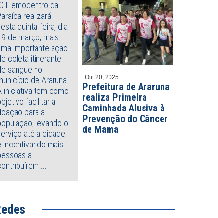
O Hemocentro da
Paraíba realizará
nesta quinta-feira, dia
19 de março, mais
uma importante ação
de coleta itinerante
de sangue no
Out 20, 2025
município de Araruna.
Prefeitura de Araruna
A iniciativa tem como
realiza Primeira
objetivo facilitar a
Caminhada Alusiva à
doação para a
Prevenção do Câncer
população, levando o
de Mama
serviço até a cidade
e incentivando mais
pessoas a
contribuírem ...
Redes