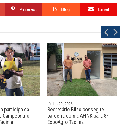
Pinterest
Blog
Email
P
N
r
e
e
x
v
t
Julho 29, 2026
Julh
a participa da
Secretário Bilac consegue
Pre
do Campeonato
parceria com a AFINK para 8ª
com
Tacima
ExpoAgro Tacima
arb
qua