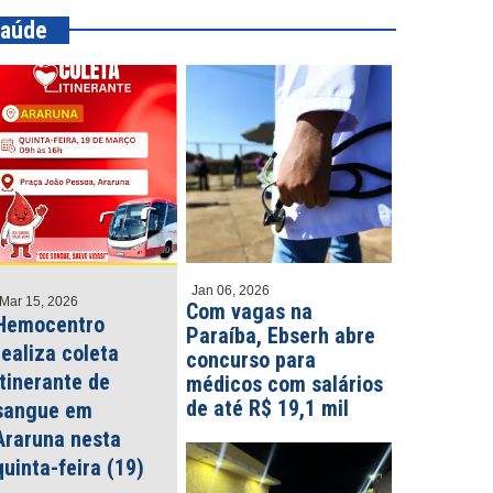
aúde
Jan 06, 2026
Mar 15, 2026
Com vagas na
Hemocentro
Paraíba, Ebserh abre
realiza coleta
concurso para
itinerante de
médicos com salários
de até R$ 19,1 mil
sangue em
Araruna nesta
quinta-feira (19)