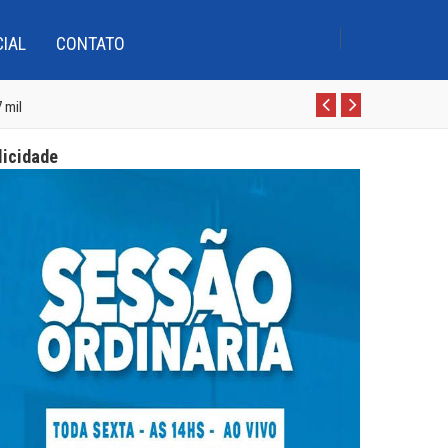
CIAL
CONTATO
 qualidade do ensino
 Boca com cursistas do Pro-LEEI
 mil
Pr
N
e
e
 d’Água, Conceição e Assunção
licidade
v
xt
 qualidade do ensino