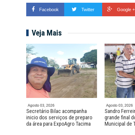
Facebook
Twitter
Google +
Veja Mais
Agosto 03, 2026
Agosto 03, 2026
ira
Secretário Bilac acompanha
Sandro Ferreir
para
inicio dos serviços de preparo
grande final 
a
da área para ExpoAgro Tacima
Municipal de 
arginos