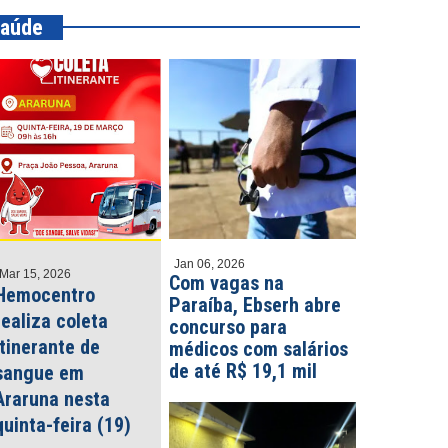
aúde
Jan 06, 2026
Mar 15, 2026
Com vagas na
Hemocentro
Paraíba, Ebserh abre
realiza coleta
concurso para
itinerante de
médicos com salários
de até R$ 19,1 mil
sangue em
Araruna nesta
quinta-feira (19)