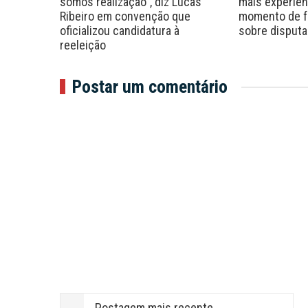
Filho
somos realização”, diz Lucas
mais experient
Ribeiro em convenção que
momento de fa
oficializou candidatura à
sobre disputa
reeleição
Postar um comentário
Postagem mais recente