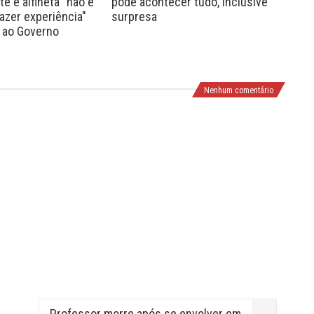
e e alfineta "não é
pode acontecer tudo, inclusive
real
zer experiência"
surpresa
Luc
 ao Governo
Nab
Nenhum comentário
Professor morre após se envolver em