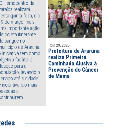
O Hemocentro da
Paraíba realizará
nesta quinta-feira, dia
19 de março, mais
uma importante ação
de coleta itinerante
de sangue no
Out 20, 2025
município de Araruna.
Prefeitura de Araruna
A iniciativa tem como
realiza Primeira
objetivo facilitar a
Caminhada Alusiva à
doação para a
Prevenção do Câncer
população, levando o
de Mama
serviço até a cidade
e incentivando mais
pessoas a
contribuírem ...
Redes