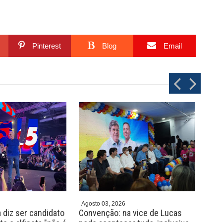
Pinterest
Blog
Email
P
N
r
e
e
x
v
t
Agosto 03, 2026
Agos
 diz ser candidato
Convenção: na vice de Lucas
Fed