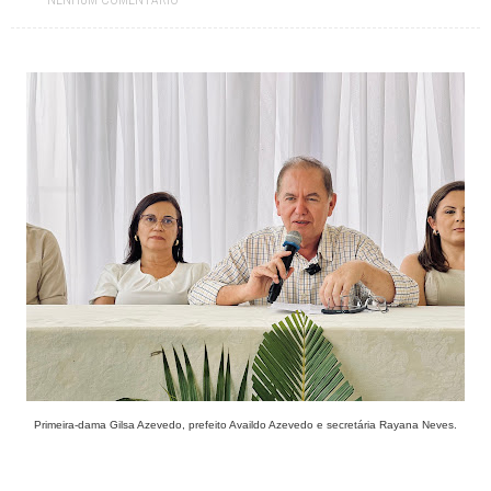
NENHUM COMENTÁRIO
Paraíba tem mais de 320 vagas abertas em concursos públicos;
oportunidades incluem Mãe d’Água, Conceição e Assunção
Jul 19, 2026
Prefeitura paraibana abre concurso com 45 vagas e salários que
chegam a R$ 6 mil
Jul 09, 2026
Pedra da Boca vira passarela para desfile de moda autoral na Paraíba
Jul 08, 2026
Reis e Rainhas do forró serão homenageados no São Pedro de Caiçara
ExpoSerra Araruna 2026 acontecerá de 10 a 12 de julho
Jul 07, 2026
Ago 05, 2026
Educação de Araruna alcança avanço histórico no IDEB 2025 e reafirma
compromisso com a qualidade do ensino
Primeira-dama Gilsa Azevedo, prefeito Availdo Azevedo e secretária Rayana Neves.