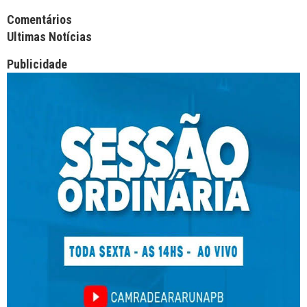
Facebook Comments APPID
Comentários
Ultimas Notícias
Publicidade