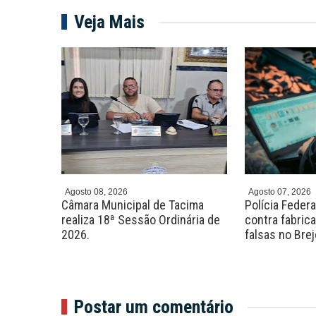
Veja Mais
Agosto 08, 2026
Agosto 07, 2026
0 vagas
Câmara Municipal de Tacima
Polícia Feder
rsos com
realiza 18ª Sessão Ordinária de
contra fabric
R$ 7 mil
2026.
falsas no Bre
Postar um comentário