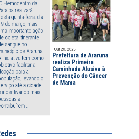
O Hemocentro da
Paraíba realizará
nesta quinta-feira, dia
19 de março, mais
uma importante ação
de coleta itinerante
de sangue no
Out 20, 2025
município de Araruna.
Prefeitura de Araruna
A iniciativa tem como
realiza Primeira
objetivo facilitar a
Caminhada Alusiva à
doação para a
Prevenção do Câncer
população, levando o
de Mama
serviço até a cidade
e incentivando mais
pessoas a
contribuírem ...
Redes