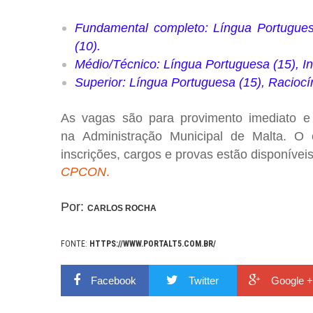
Fundamental completo:
Língua Portugues
(10).
Médio/Técnico:
Língua Portuguesa (15), In
Superior:
Língua Portuguesa (15), Raciocín
As
vagas são para provimento imediato
e 
na
Administração Municipal de Malta
. O
inscrições, cargos e provas estão disponívei
CPCON
.
Por:
CARLOS ROCHA
FONTE:
HTTPS://WWW.PORTALT5.COM.BR/
Facebook
Twitter
Google +