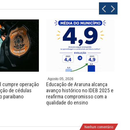
P
N
r
e
e
x
v
t
Agosto 05, 2026
Agos
al cumpre operação
Educação de Araruna alcança
Sec
ação de cédulas
avanço histórico no IDEB 2025 e
Ara
jo paraibano
reafirma compromisso com a
ped
qualidade do ensino
Ped
Pro
Nenhum comentário