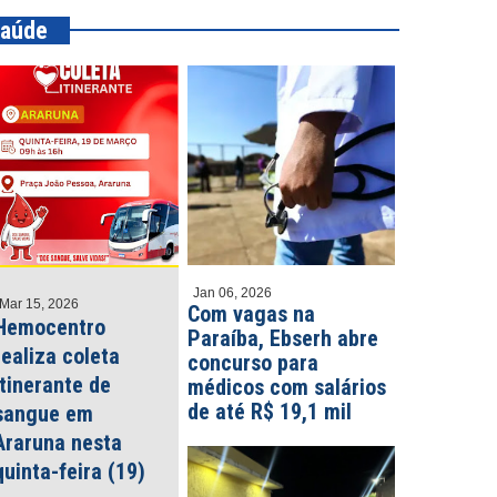
aúde
Jan 06, 2026
Mar 15, 2026
Com vagas na
Hemocentro
Paraíba, Ebserh abre
realiza coleta
concurso para
itinerante de
médicos com salários
de até R$ 19,1 mil
sangue em
Araruna nesta
quinta-feira (19)