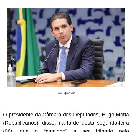
Paraíba tem mais de 320 vagas abertas em concursos públicos;
oportunidades incluem Mãe d’Água, Conceição e Assunção
Jul 19, 2026
Prefeitura paraibana abre concurso com 45 vagas e salários que
chegam a R$ 6 mil
Jul 09, 2026
Pedra da Boca vira passarela para desfile de moda autoral na Paraíba
Jul 08, 2026
Reis e Rainhas do forró serão homenageados no São Pedro de Caiçara
ExpoSerra Araruna 2026 acontecerá de 10 a 12 de julho
Jul 07, 2026
Ago 08, 2026
Câmara Municipal de Tacima realiza 18ª Sessão Ordinária de 2026.
Foto: Reprodução
O presidente da Câmara dos Deputados, Hugo Motta
(Republicanos), disse, na tarde desta segunda-feira
(06), que o “caminho” a ser trilhado pelo