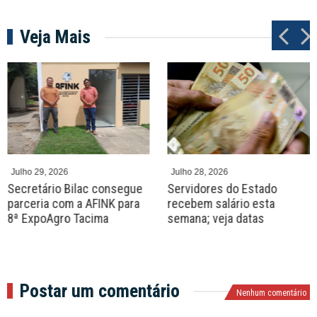
Veja Mais
P
N
r
e
e
x
v
t
Julho 29, 2026
Julho 28, 2026
Secretário Bilac consegue
Servidores do Estado
parceria com a AFINK para
recebem salário esta
8ª ExpoAgro Tacima
semana; veja datas
Postar um comentário
Nenhum comentário