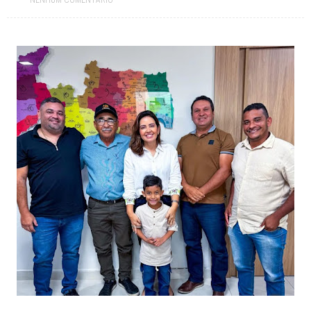
NENHUM COMENTÁRIO
Prefeitura paraibana abre concurso com 45 vagas e salários que
chegam a R$ 6 mil
Jul 09, 2026
Pedra da Boca vira passarela para desfile de moda autoral na Paraíba
Jul 08, 2026
Reis e Rainhas do forró serão homenageados no São Pedro de Caiçara
ExpoSerra Araruna 2026 acontecerá de 10 a 12 de julho
Jul 07, 2026
Ago 08, 2026
Câmara Municipal de Tacima realiza 18ª Sessão Ordinária de 2026.