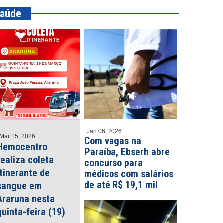
aúde
Jan 06, 2026
Mar 15, 2026
Com vagas na
Hemocentro
Paraíba, Ebserh abre
realiza coleta
concurso para
itinerante de
médicos com salários
de até R$ 19,1 mil
sangue em
Araruna nesta
quinta-feira (19)