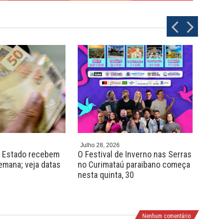
P
N
r
e
e
x
v
t
Julho 28, 2026
Julh
o Estado recebem
O Festival de Inverno nas Serras
Pro
semana; veja datas
no Curimataú paraibano começa
vag
nesta quinta, 30
em 
de n
Nenhum comentário