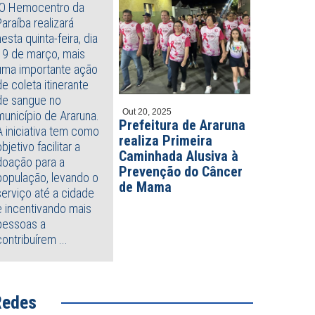
O Hemocentro da
Paraíba realizará
nesta quinta-feira, dia
19 de março, mais
uma importante ação
de coleta itinerante
de sangue no
Out 20, 2025
município de Araruna.
Prefeitura de Araruna
A iniciativa tem como
realiza Primeira
objetivo facilitar a
Caminhada Alusiva à
doação para a
Prevenção do Câncer
população, levando o
de Mama
serviço até a cidade
e incentivando mais
pessoas a
contribuírem ...
Redes