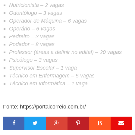
Nutricionista
– 2 vagas
Odontólogo
– 3 vagas
Operador de Máquina
– 6 vagas
Operário
– 6 vagas
Pedreiro
– 3 vagas
Podador
– 8 vagas
Professor (áreas a definir no edital)
– 20 vagas
Psicólogo
– 3 vagas
Supervisor Escolar
– 1 vaga
Técnico em Enfermagem
– 5 vagas
Técnico em Informática
– 1 vaga
Fonte: https://portalcorreio.com.br/