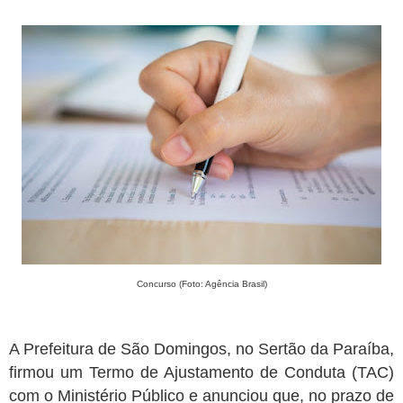
Paraíba tem mais de 320 vagas abertas em concursos públicos;
oportunidades incluem Mãe d’Água, Conceição e Assunção
Jul 19, 2026
Prefeitura paraibana abre concurso com 45 vagas e salários que
chegam a R$ 6 mil
Jul 09, 2026
Pedra da Boca vira passarela para desfile de moda autoral na Paraíba
Jul 08, 2026
Reis e Rainhas do forró serão homenageados no São Pedro de Caiçara
ExpoSerra Araruna 2026 acontecerá de 10 a 12 de julho
Jul 07, 2026
Ago 08, 2026
Câmara Municipal de Tacima realiza 18ª Sessão Ordinária de 2026.
Concurso (Foto: Agência Brasil)
A Prefeitura de São Domingos, no Sertão da Paraíba,
firmou um Termo de Ajustamento de Conduta (TAC)
com o Ministério Público e anunciou que, no prazo de