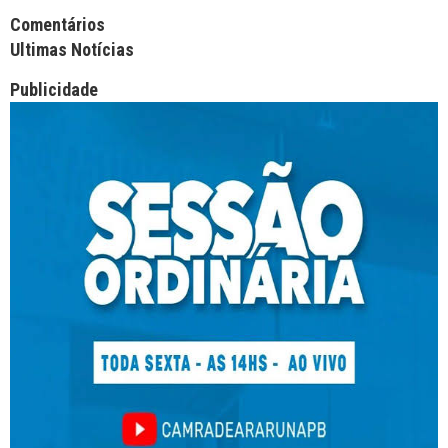
Facebook Comments APPID
Comentários
Ultimas Notícias
Publicidade