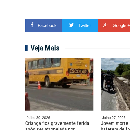
Facebook
Twitter
Google +
Veja Mais
Julho 30, 2026
Julho 27, 2026
 seis
Criança fica gravemente ferida
Jovem morre 
te na
após ser atropelada por
baterem de fr