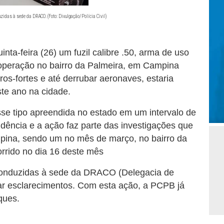
zidas à sede da DRACO. (Foto: Divulgação/Polícia Civil)
inta-feira (26) um fuzil calibre .50, arma de uso
e operação no bairro da Palmeira, em Campina
os-fortes e até derrubar aeronaves, estaria
ste ano na cidade.
sse tipo apreendida no estado em um intervalo de
idência e a ação faz parte das investigações que
pina, sendo um no mês de março, no bairro da
orrido no dia 16 deste mês
conduzidas à sede da DRACO (Delegacia de
r esclarecimentos. Com esta ação, a PCPB já
ques.