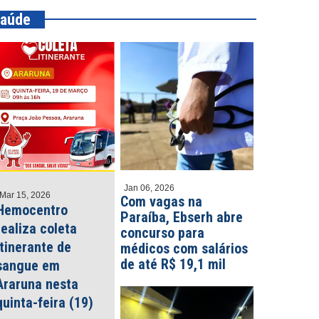
aúde
Jan 06, 2026
Mar 15, 2026
Com vagas na
Hemocentro
Paraíba, Ebserh abre
realiza coleta
concurso para
itinerante de
médicos com salários
de até R$ 19,1 mil
sangue em
Araruna nesta
o 20, 2026
Julho 16, 2026
quinta-feira (19)
nça morre e outra fica ferida
Três pessoas morrem e seis
s carro capotar, em João
ficam feridas em acidente na