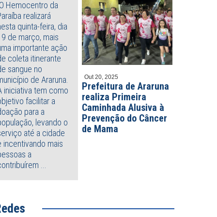
O Hemocentro da
soa
BR-412, no Agreste paraibano
Paraíba realizará
nesta quinta-feira, dia
19 de março, mais
uma importante ação
de coleta itinerante
de sangue no
Out 20, 2025
município de Araruna.
Prefeitura de Araruna
A iniciativa tem como
realiza Primeira
objetivo facilitar a
Caminhada Alusiva à
doação para a
Prevenção do Câncer
população, levando o
de Mama
serviço até a cidade
e incentivando mais
pessoas a
contribuírem ...
Redes