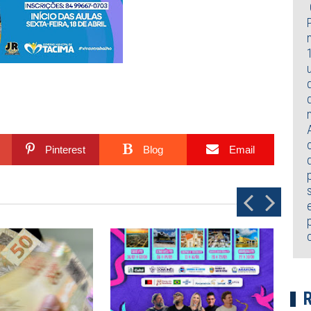
Pinterest
Blog
Email
P
N
r
e
e
x