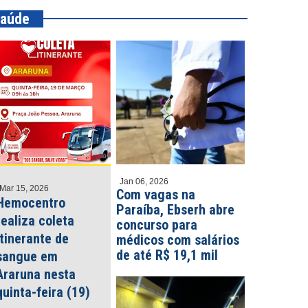
aúde
Jan 06, 2026
Mar 15, 2026
Com vagas na
Hemocentro
Paraíba, Ebserh abre
realiza coleta
concurso para
itinerante de
médicos com salários
de até R$ 19,1 mil
sangue em
Araruna nesta
quinta-feira (19)