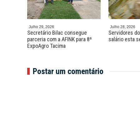
Julho 29, 2026
Julho 28, 2026
o
Secretário Bilac consegue
Servidores d
shows,
parceria com a AFINK para 8ª
salário esta 
ExpoAgro Tacima
Postar um comentário