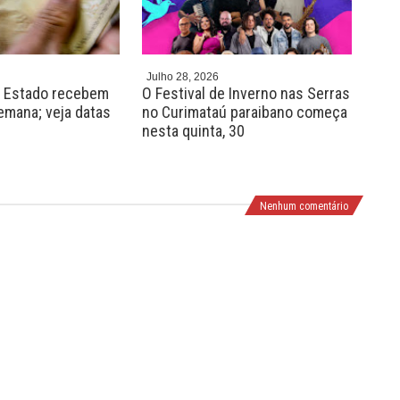
v
t
Julho 28, 2026
Julh
o Estado recebem
O Festival de Inverno nas Serras
Pro
semana; veja datas
no Curimataú paraibano começa
vag
nesta quinta, 30
em 
de n
Nenhum comentário