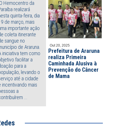
O Hemocentro da
Paraíba realizará
nesta quinta-feira, dia
19 de março, mais
uma importante ação
de coleta itinerante
de sangue no
Out 20, 2025
município de Araruna.
Prefeitura de Araruna
A iniciativa tem como
realiza Primeira
objetivo facilitar a
Caminhada Alusiva à
doação para a
Prevenção do Câncer
população, levando o
de Mama
serviço até a cidade
e incentivando mais
pessoas a
contribuírem ...
Redes