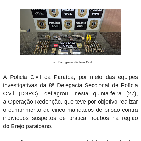
Prefeitura paraibana abre concurso com 45 vagas e salários que
chegam a R$ 6 mil
Jul 09, 2026
Pedra da Boca vira passarela para desfile de moda autoral na Paraíba
Jul 08, 2026
Reis e Rainhas do forró serão homenageados no São Pedro de Caiçara
ExpoSerra Araruna 2026 acontecerá de 10 a 12 de julho
Jul 07, 2026
Ago 05, 2026
Educação de Araruna alcança avanço histórico no IDEB 2025 e reafirma
compromisso com a qualidade do ensino
Foto: Divulgação/Polícia Civil
A Polícia Civil da Paraíba
, por meio das equipes
investigativas da 8ª Delegacia Seccional de Polícia
Civil (DSPC), deflagrou, nesta quinta-feira (27),
a
Operação Redenção
, que teve por objetivo realizar
o cumprimento de cinco mandados de prisão contra
indivíduos suspeitos de praticar roubos na região
do
Brejo paraibano
.