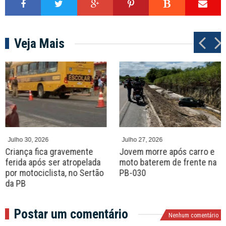
Veja Mais
P
N
r
e
e
x
v
t
Julho 30, 2026
Julho 27, 2026
Criança fica gravemente
Jovem morre após carro e
ferida após ser atropelada
moto baterem de frente na
por motociclista, no Sertão
PB-030
da PB
Postar um comentário
Nenhum comentário