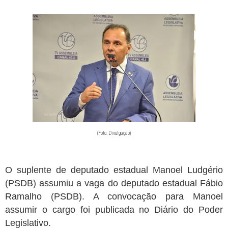
Paraíba tem mais de 320 vagas abertas em concursos públicos;
oportunidades incluem Mãe d’Água, Conceição e Assunção
Jul 19, 2026
Prefeitura paraibana abre concurso com 45 vagas e salários que
chegam a R$ 6 mil
Jul 09, 2026
Pedra da Boca vira passarela para desfile de moda autoral na Paraíba
Jul 08, 2026
Reis e Rainhas do forró serão homenageados no São Pedro de Caiçara
ExpoSerra Araruna 2026 acontecerá de 10 a 12 de julho
Jul 07, 2026
Ago 08, 2026
Câmara Municipal de Tacima realiza 18ª Sessão Ordinária de 2026.
(Foto: Divulgação)
O suplente de deputado estadual Manoel Ludgério
(PSDB) assumiu a vaga do deputado estadual Fábio
Ramalho (PSDB). A convocação para Manoel
assumir o cargo foi publicada no Diário do Poder
Legislativo.