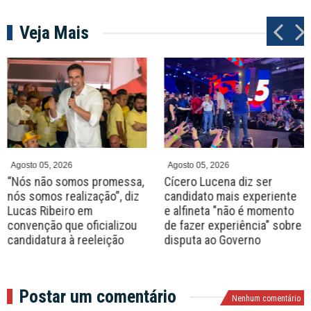
Veja Mais
P
N
r
e
e
x
v
t
Agosto 05, 2026
Agosto 05, 2026
“Nós não somos promessa,
Cícero Lucena diz ser
nós somos realização”, diz
candidato mais experiente
Lucas Ribeiro em
e alfineta "não é momento
convenção que oficializou
de fazer experiência" sobre
candidatura à reeleição
disputa ao Governo
Postar um comentário
Nenhum comentário