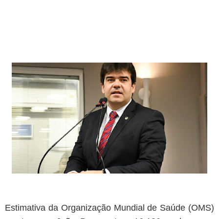
Paraíba tem mais de 320 vagas abertas em concursos públicos;
oportunidades incluem Mãe d’Água, Conceição e Assunção
Jul 19, 2026
Prefeitura paraibana abre concurso com 45 vagas e salários que
chegam a R$ 6 mil
Jul 09, 2026
Pedra da Boca vira passarela para desfile de moda autoral na Paraíba
Jul 08, 2026
Reis e Rainhas do forró serão homenageados no São Pedro de Caiçara
ExpoSerra Araruna 2026 acontecerá de 10 a 12 de julho
Jul 07, 2026
Ago 07, 2026
Polícia Federal cumpre operação contra fabricação de cédulas falsas
no Brejo paraibano
Estimativa da Organização Mundial de Saúde (OMS)