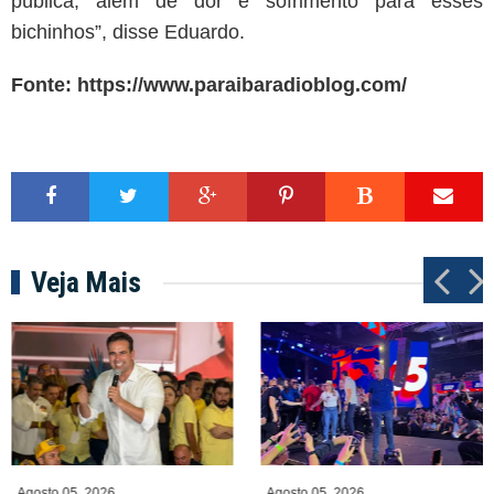
pública, além de dor e sofrimento para esses
bichinhos”, disse Eduardo.
Fonte:
https://www.paraibaradioblog.com/
Veja Mais
P
N
r
e
e
x
v
t
Agosto 05, 2026
Agosto 05, 2026