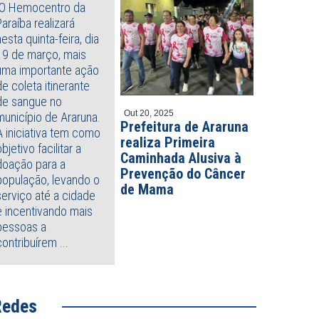
O Hemocentro da
Paraíba realizará
nesta quinta-feira, dia
19 de março, mais
uma importante ação
de coleta itinerante
o 21, 2026
Julho 20, 2026
so de 64 anos morre após
Criança morre e outra fica fer
de sangue no
 arrastado por cavalo em São
após carro capotar, em João
Out 20, 2025
município de Araruna.
Prefeitura de Araruna
é de Piranhas
Pessoa
A iniciativa tem como
realiza Primeira
objetivo facilitar a
Caminhada Alusiva à
doação para a
Prevenção do Câncer
população, levando o
de Mama
serviço até a cidade
e incentivando mais
pessoas a
contribuírem ...
Redes