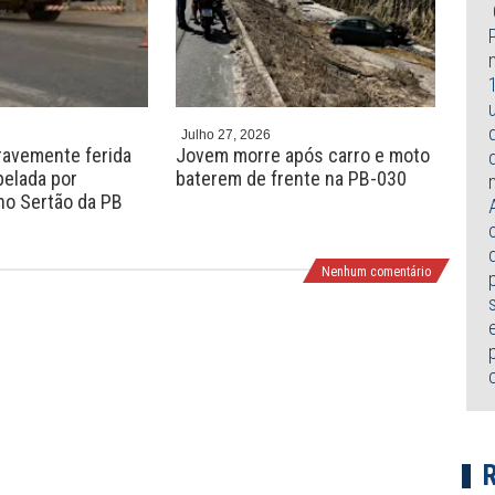
e
x
v
t
Julho 27, 2026
Julh
gravemente ferida
Jovem morre após carro e moto
Ido
pelada por
baterem de frente na PB-030
ser
 no Sertão da PB
Jos
Nenhum comentário