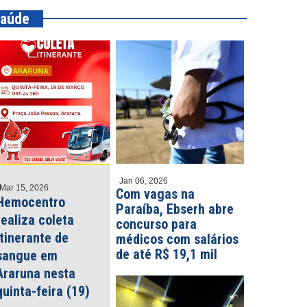
aúde
Jan 06, 2026
Mar 15, 2026
Com vagas na
Hemocentro
Paraíba, Ebserh abre
realiza coleta
concurso para
itinerante de
médicos com salários
de até R$ 19,1 mil
sangue em
Araruna nesta
quinta-feira (19)