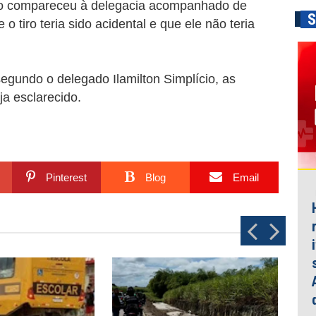
ito compareceu à delegacia acompanhado de
S
tiro teria sido acidental e que ele não teria
segundo o delegado Ilamilton Simplício, as
ja esclarecido.
Pinterest
Blog
Email
P
N
r
e