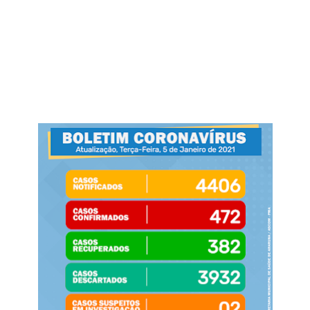
Paraíba tem mais de 320 vagas abertas em concursos públicos;
oportunidades incluem Mãe d’Água, Conceição e Assunção
Jul 19, 2026
Prefeitura paraibana abre concurso com 45 vagas e salários que
chegam a R$ 6 mil
Jul 09, 2026
Pedra da Boca vira passarela para desfile de moda autoral na Paraíba
Jul 08, 2026
Reis e Rainhas do forró serão homenageados no São Pedro de Caiçara
ExpoSerra Araruna 2026 acontecerá de 10 a 12 de julho
Jul 07, 2026
Ago 05, 2026
Educação de Araruna alcança avanço histórico no IDEB 2025 e reafirma
compromisso com a qualidade do ensino