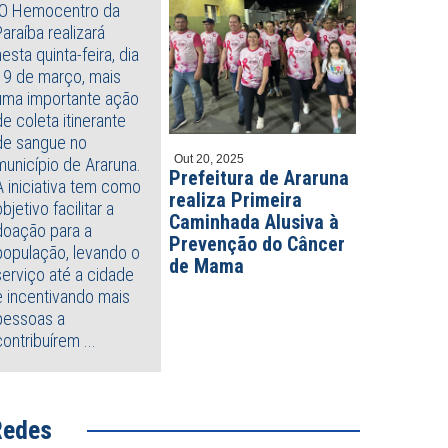
O Hemocentro da
Paraíba realizará
nesta quinta-feira, dia
19 de março, mais
uma importante ação
de coleta itinerante
de sangue no
Out 20, 2025
município de Araruna.
Prefeitura de Araruna
A iniciativa tem como
realiza Primeira
objetivo facilitar a
Caminhada Alusiva à
doação para a
Prevenção do Câncer
população, levando o
de Mama
serviço até a cidade
e incentivando mais
pessoas a
contribuírem ...
iro 27, 2023
Janeiro 27, 2023
ntrevista a rádio prefeito
Prefeitura realiza reunião com
al Costa anuncia reajuste em
gestantes do município e
 salarial de professores e
prefeito Vital anuncia enxoval
ntes de saúde
Redes
o cartão alimentação