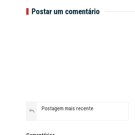
Postar um comentário
Postagem mais recente
Facebook Comments APPID