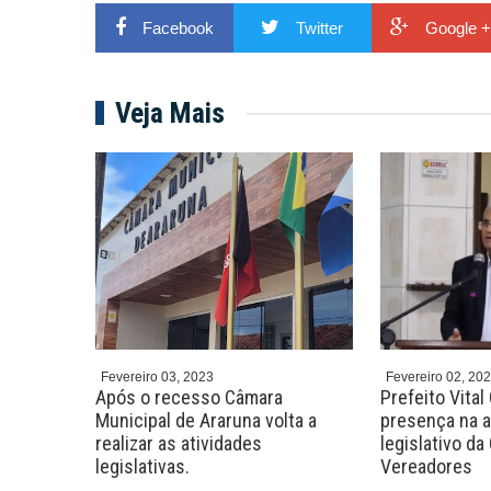
Facebook
Twitter
Google +
Veja Mais
Fevereiro 03, 2023
Fevereiro 02, 20
ião com
Após o recesso Câmara
Prefeito Vital
 e
Municipal de Araruna volta a
presença na a
nxoval e
realizar as atividades
legislativo d
legislativas.
Vereadores