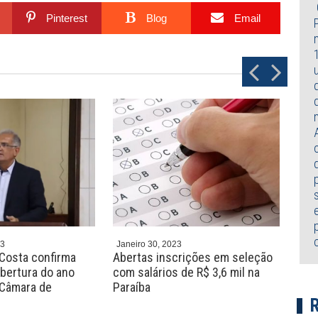
Pinterest
Blog
Email
P
N
r
e
e
x
v
t
23
Janeiro 30, 2023
Jane
 Costa confirma
Abertas inscrições em seleção
Em e
bertura do ano
com salários de R$ 3,6 mil na
Vit
a Câmara de
Paraíba
piso
age