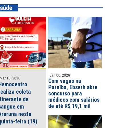
aúde
Jan 06, 2026
Mar 15, 2026
Com vagas na
Hemocentro
Paraíba, Ebserh abre
realiza coleta
concurso para
itinerante de
médicos com salários
de até R$ 19,1 mil
sangue em
Araruna nesta
quinta-feira (19)