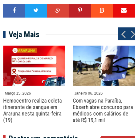
Veja Mais
P
N
r
e
e
x
v
t
Março 15, 2026
Janeiro 06, 2026
Hemocentro realiza coleta
Com vagas na Paraíba,
itinerante de sangue em
Ebserh abre concurso para
Araruna nesta quinta-feira
médicos com salários de
(19)
até R$ 19,1 mil