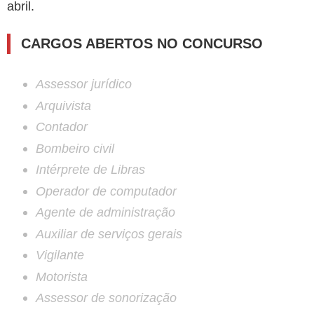
abril.
CARGOS ABERTOS NO CONCURSO
Assessor jurídico
Arquivista
Contador
Bombeiro civil
Intérprete de Libras
Operador de computador
Agente de administração
Auxiliar de serviços gerais
Vigilante
Motorista
Assessor de sonorização