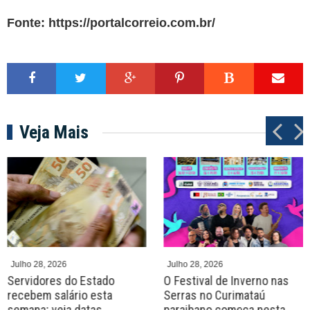
Fonte:
https://portalcorreio.com.br/
Veja Mais
P
N
r
e
e
x
v
t
Julho 28, 2026
Julho 28, 2026
Servidores do Estado
O Festival de Inverno nas
recebem salário esta
Serras no Curimataú
semana; veja datas
paraibano começa nesta