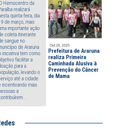
O Hemocentro da
Paraíba realizará
nesta quinta-feira, dia
19 de março, mais
uma importante ação
de coleta itinerante
de sangue no
Out 20, 2025
município de Araruna.
Prefeitura de Araruna
A iniciativa tem como
realiza Primeira
objetivo facilitar a
Caminhada Alusiva à
doação para a
Prevenção do Câncer
população, levando o
de Mama
serviço até a cidade
e incentivando mais
pessoas a
contribuírem ...
Redes