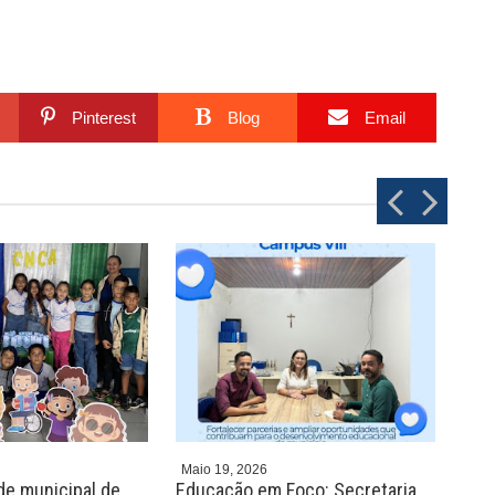
Pinterest
Blog
Email
P
N
r
e
e
x
v
t
Maio 19, 2026
Maio
de municipal de
Educação em Foco: Secretaria
Pref