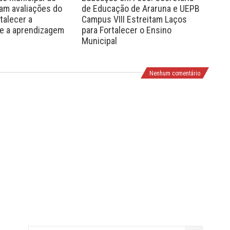
zam avaliações do
de Educação de Araruna e UEPB
cur
talecer a
Campus VIII Estreitam Laços
Com
 e a aprendizagem
para Fortalecer o Ensino
de 
Municipal
Nenhum comentário