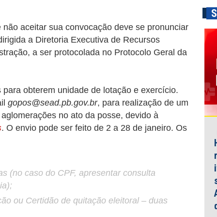
S
e não aceitar sua convocação deve se pronunciar
irigida a Diretoria Executiva de Recursos
ração, a ser protocolada no Protocolo Geral da
para obterem unidade de lotação e exercício.
il
gopos@sead.pb.gov.br
, para realização de um
r aglomerações no ato da posse, devido à
s
. O envio pode ser feito de 2 a 28 de janeiro. Os
ias (no caso do CPF, apresentar consulta
ia);
ão ou Certidão de quitação eleitoral – duas