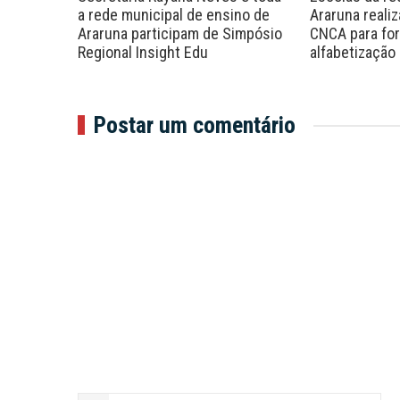
antio de
a rede municipal de ensino de
Araruna reali
 de
Araruna participam de Simpósio
CNCA para for
Regional Insight Edu
alfabetização
Postar um comentário