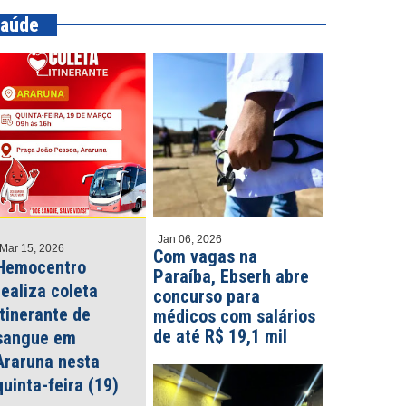
aúde
Jan 06, 2026
Mar 15, 2026
Com vagas na
Hemocentro
Paraíba, Ebserh abre
realiza coleta
concurso para
itinerante de
médicos com salários
de até R$ 19,1 mil
sangue em
Araruna nesta
quinta-feira (19)