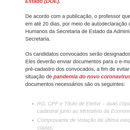
Estado (DOE).
De acordo com a publicação, o professor qu
em até 20 dias, por meio de autodeclaração d
Humanos da Secretaria de Estado da Administ
Secretaria.
Os candidatos convocados serão designados 
Eles deverão enviar documentos para o e-ma
pré-cadastro dos convocados, a fim de evita
situação de
pandemia do novo coronavíru
documentos necessários são os seguintes:
RG, CPF e Título de Eleitor – duas cóp
cadastral junto ao Ministério da Econom
Comprovante de Votação da última eleiç
cópias;