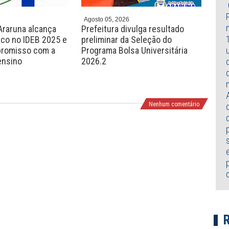
Agosto 05, 2026
Agos
Araruna alcança
Prefeitura divulga resultado
Sec
ico no IDEB 2025 e
preliminar da Seleção do
Ara
promisso com a
Programa Bolsa Universitária
ped
ensino
2026.2
Ped
Pro
Nenhum comentário