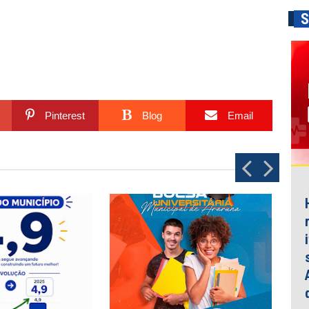
S
Pinterest
Blog
Email
P
N
r
e
e
x
v
t