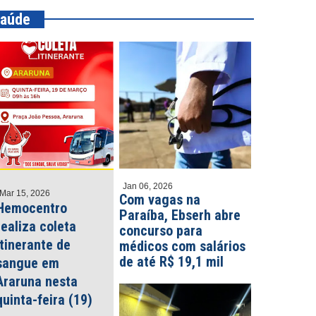
aúde
Jan 06, 2026
Mar 15, 2026
Com vagas na
Hemocentro
Paraíba, Ebserh abre
realiza coleta
concurso para
itinerante de
médicos com salários
de até R$ 19,1 mil
sangue em
Araruna nesta
quinta-feira (19)