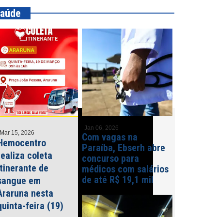
aúde
Jan 06, 2026
Mar 15, 2026
Com vagas na
Hemocentro
Paraíba, Ebserh abre
realiza coleta
concurso para
itinerante de
médicos com salários
de até R$ 19,1 mil
sangue em
Araruna nesta
quinta-feira (19)