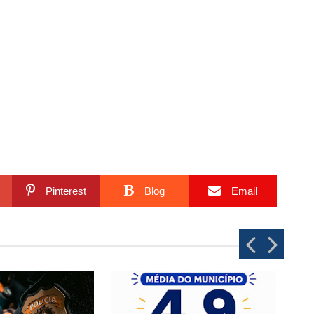
Pinterest
Blog
Email
P
N
r
e