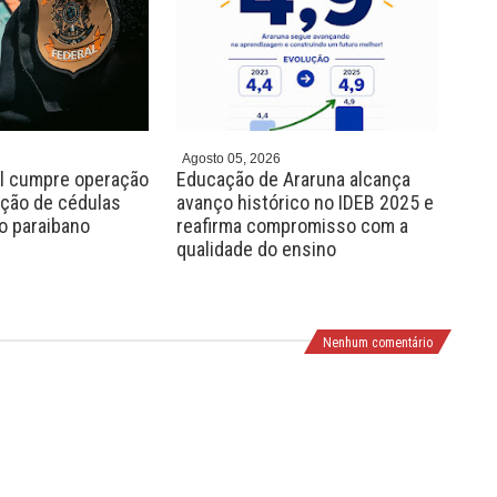
e
x
v
t
Agosto 05, 2026
Agos
al cumpre operação
Educação de Araruna alcança
Sec
ação de cédulas
avanço histórico no IDEB 2025 e
Ara
jo paraibano
reafirma compromisso com a
ped
qualidade do ensino
Ped
Pro
Nenhum comentário