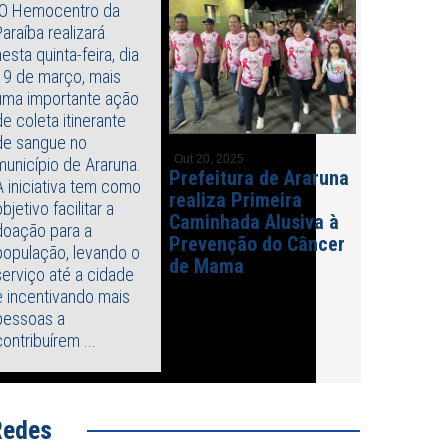
O Hemocentro da
Paraíba realizará
nesta quinta-feira, dia
19 de março, mais
uma importante ação
de coleta itinerante
de sangue no
Out 20, 2025
município de Araruna.
Prefeitura de Araruna
A iniciativa tem como
realiza Primeira
objetivo facilitar a
Caminhada Alusiva à
doação para a
Prevenção do Câncer
população, levando o
de Mama
serviço até a cidade
e incentivando mais
pessoas a
contribuírem ...
Redes