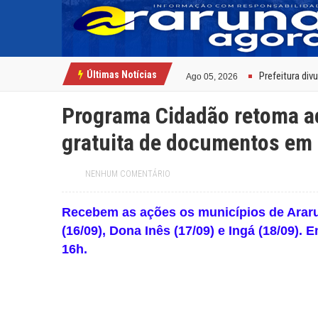
ExpoSerra Arar
Jul 07, 2026
Educação de A
Ago 05, 2026
Últimas Notícias
Prefeitura div
Ago 05, 2026
Secretaria de
Ago 04, 2026
Paraíba tem m
Ago 03, 2026
Programa Cidadão retoma aç
Três pessoas 
Ago 03, 2026
gratuita de documentos em 
Paraíba tem ma
Jul 23, 2026
Prefeitura par
Jul 19, 2026
Pedra da Boca v
Jul 09, 2026
NENHUM COMENTÁRIO
Reis e Rainhas
Jul 08, 2026
ExpoSerra Arar
Jul 07, 2026
Educação de A
Recebem as ações os municípios de Ararun
Ago 05, 2026
(16/09), Dona Inês (17/09) e Ingá (18/09).
16h.