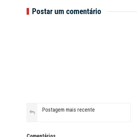
Postar um comentário
Postagem mais recente
Facebook Comments APPID
Comentários