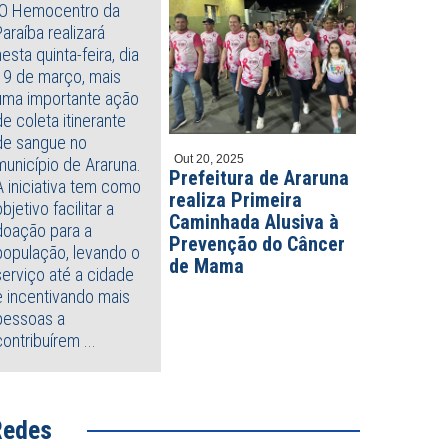
O Hemocentro da
Paraíba realizará
nesta quinta-feira, dia
19 de março, mais
uma importante ação
de coleta itinerante
de sangue no
Out 20, 2025
município de Araruna.
Prefeitura de Araruna
A iniciativa tem como
realiza Primeira
objetivo facilitar a
Caminhada Alusiva à
doação para a
Prevenção do Câncer
população, levando o
de Mama
serviço até a cidade
e incentivando mais
pessoas a
contribuírem ...
Redes