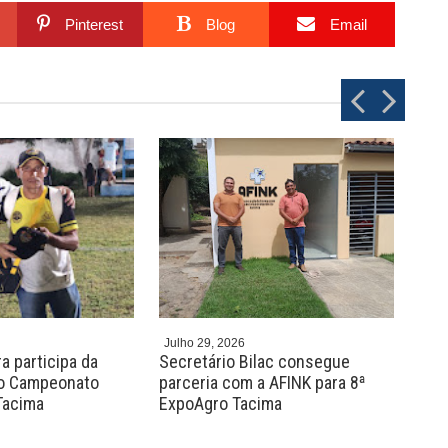
Pinterest
Blog
Email
P
N
r
e
e
x
v
t
Julho 29, 2026
Julh
a participa da
Secretário Bilac consegue
Pre
do Campeonato
parceria com a AFINK para 8ª
com
Tacima
ExpoAgro Tacima
arb
qua