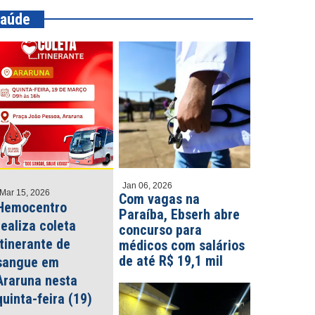
aúde
Jan 06, 2026
Mar 15, 2026
Com vagas na
Hemocentro
Paraíba, Ebserh abre
realiza coleta
concurso para
itinerante de
médicos com salários
de até R$ 19,1 mil
sangue em
Araruna nesta
quinta-feira (19)