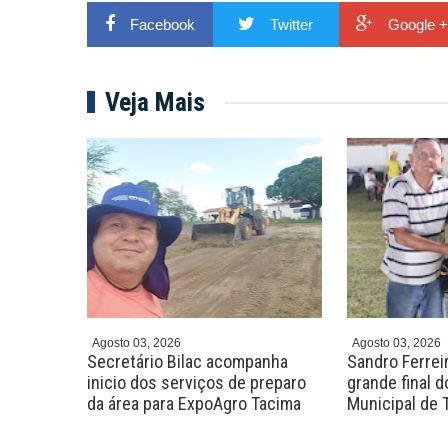
Facebook
Twitter
Google +
Veja Mais
Agosto 03, 2026
Agosto 03, 2026
ira
Secretário Bilac acompanha
Sandro Ferreir
para
inicio dos serviços de preparo
grande final 
a
da área para ExpoAgro Tacima
Municipal de 
arginos