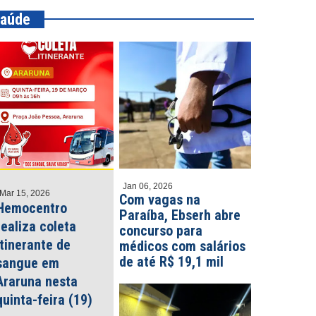
aúde
Jan 06, 2026
Mar 15, 2026
Com vagas na
Hemocentro
Paraíba, Ebserh abre
realiza coleta
concurso para
itinerante de
médicos com salários
de até R$ 19,1 mil
sangue em
Araruna nesta
quinta-feira (19)