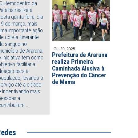
O Hemocentro da
Paraíba realizará
nesta quinta-feira, dia
19 de março, mais
uma importante ação
de coleta itinerante
de sangue no
Out 20, 2025
município de Araruna.
Prefeitura de Araruna
A iniciativa tem como
realiza Primeira
objetivo facilitar a
Caminhada Alusiva à
doação para a
Prevenção do Câncer
população, levando o
de Mama
serviço até a cidade
e incentivando mais
pessoas a
contribuírem ...
Redes