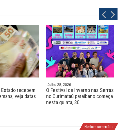
P
N
r
e
e
x
v
t
Julho 28, 2026
Julh
o Estado recebem
O Festival de Inverno nas Serras
Pro
semana; veja datas
no Curimataú paraibano começa
vag
nesta quinta, 30
em 
de n
Nenhum comentário