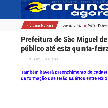
ExpoSerra Arar
Jul 07, 2026
Câmara Munici
Ago 08, 2026
Últimas Notícias
Polícia Federa
Ago 07, 2026
Educação de A
Ago 05, 2026
Secretaria de
Ago 04, 2026
Prefeitura de São Miguel de
Paraíba tem m
Ago 03, 2026
público até esta quinta-feir
Paraíba tem ma
Jul 23, 2026
Prefeitura par
Jul 19, 2026
Pedra da Boca v
Jul 09, 2026
NENHUM COMENTÁRIO
Reis e Rainhas
Jul 08, 2026
ExpoSerra Arar
Jul 07, 2026
Câmara Munici
Também haverá preenchimento de cadastro
Ago 08, 2026
de formação que terão salários entre R$ 1.