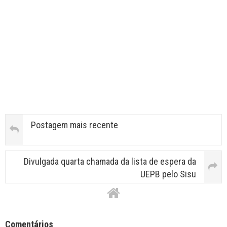
Postagem mais recente
Divulgada quarta chamada da lista de espera da
UEPB pelo Sisu
Facebook Comments APPID
Comentários