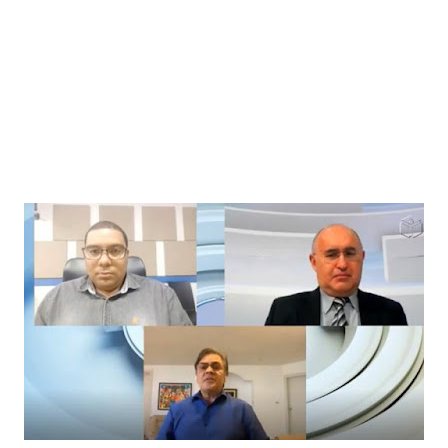
Prefeitura paraibana abre concurso com 45 vagas e salários que
chegam a R$ 6 mil
Jul 09, 2026
Pedra da Boca vira passarela para desfile de moda autoral na Paraíba
Jul 08, 2026
Reis e Rainhas do forró serão homenageados no São Pedro de Caiçara
ExpoSerra Araruna 2026 acontecerá de 10 a 12 de julho
Jul 07, 2026
Ago 05, 2026
Educação de Araruna alcança avanço histórico no IDEB 2025 e reafirma
compromisso com a qualidade do ensino