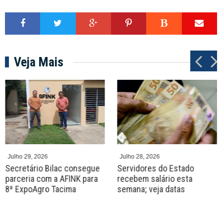
Veja Mais
P
N
r
e
e
x
v
t
Julho 29, 2026
Julho 28, 2026
Secretário Bilac consegue
Servidores do Estado
parceria com a AFINK para
recebem salário esta
8ª ExpoAgro Tacima
semana; veja datas