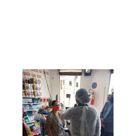
Prefeitura paraibana abre concurso com 45 vagas e salários que
chegam a R$ 6 mil
Jul 09, 2026
Pedra da Boca vira passarela para desfile de moda autoral na Paraíba
Jul 08, 2026
Reis e Rainhas do forró serão homenageados no São Pedro de Caiçara
ExpoSerra Araruna 2026 acontecerá de 10 a 12 de julho
Jul 07, 2026
Ago 05, 2026
Educação de Araruna alcança avanço histórico no IDEB 2025 e reafirma
compromisso com a qualidade do ensino