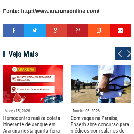
Fonte: http://www.ararunaonline.com/
Veja Mais
P
N
r
e
e
x
v
t
Março 15, 2026
Janeiro 06, 2026
Hemocentro realiza coleta
Com vagas na Paraíba,
itinerante de sangue em
Ebserh abre concurso para
Araruna nesta quinta-feira
médicos com salários de