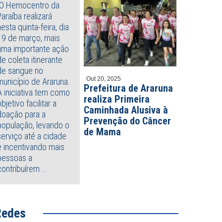
O Hemocentro da
Paraíba realizará
nesta quinta-feira, dia
19 de março, mais
uma importante ação
de coleta itinerante
de sangue no
Out 20, 2025
município de Araruna.
Prefeitura de Araruna
A iniciativa tem como
realiza Primeira
objetivo facilitar a
Caminhada Alusiva à
doação para a
Prevenção do Câncer
população, levando o
de Mama
serviço até a cidade
e incentivando mais
pessoas a
contribuírem ...
o 27, 2026
Julho 21, 2026
cesso seletivo abre 50
Solânea recebe etapa do
as de estágio remunerado
Caminhos do Frio com shows,
várias áreas para estudantes
turismo e cultura
Redes
ível superior; confira