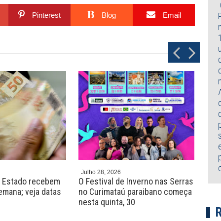
Pinterest
Blog
Email
P
N
r
e
e
x
v
t
Julho 28, 2026
Julh
o Estado recebem
O Festival de Inverno nas Serras
Pro
semana; veja datas
no Curimataú paraibano começa
vag
nesta quinta, 30
em 
de n