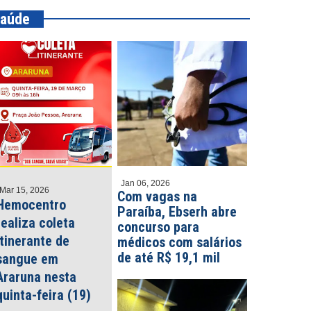
aúde
Jan 06, 2026
Mar 15, 2026
Com vagas na
Hemocentro
Paraíba, Ebserh abre
realiza coleta
concurso para
itinerante de
médicos com salários
de até R$ 19,1 mil
sangue em
Araruna nesta
quinta-feira (19)