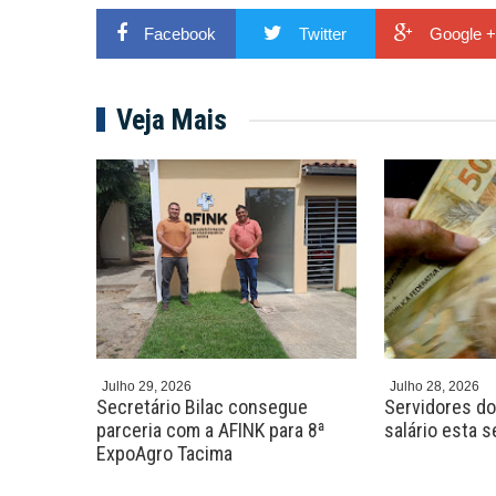
Facebook
Twitter
Google +
Veja Mais
Julho 29, 2026
Julho 28, 2026
o
Secretário Bilac consegue
Servidores d
shows,
parceria com a AFINK para 8ª
salário esta 
ExpoAgro Tacima