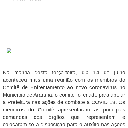
NENHUM COMENTÁRIO
Paraíba tem mais de 320 vagas abertas em concursos públicos;
oportunidades incluem Mãe d’Água, Conceição e Assunção
Jul 19, 2026
Prefeitura paraibana abre concurso com 45 vagas e salários que
chegam a R$ 6 mil
Jul 09, 2026
Pedra da Boca vira passarela para desfile de moda autoral na Paraíba
Jul 08, 2026
Reis e Rainhas do forró serão homenageados no São Pedro de Caiçara
ExpoSerra Araruna 2026 acontecerá de 10 a 12 de julho
Jul 07, 2026
Ago 05, 2026
Educação de Araruna alcança avanço histórico no IDEB 2025 e reafirma
Na manhã desta terça-feira, dia 14 de julho
compromisso com a qualidade do ensino
aconteceu mais uma reunião com os membros do
Comitê de Enfrentamento ao novo coronavírus no
Município de Araruna, o comitê foi criado para apoiar
a Prefeitura nas ações de combate a COVID-19. Os
membros do Comitê apresentaram as principais
demandas dos órgãos que representam e
colocaram-se à disposição para o auxílio nas ações