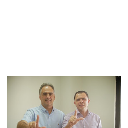
Paraíba tem mais de 320 vagas abertas em concursos públicos;
oportunidades incluem Mãe d’Água, Conceição e Assunção
Jul 19, 2026
Prefeitura paraibana abre concurso com 45 vagas e salários que
chegam a R$ 6 mil
Jul 09, 2026
Pedra da Boca vira passarela para desfile de moda autoral na Paraíba
Jul 08, 2026
Reis e Rainhas do forró serão homenageados no São Pedro de Caiçara
ExpoSerra Araruna 2026 acontecerá de 10 a 12 de julho
Jul 07, 2026
Ago 05, 2026
Educação de Araruna alcança avanço histórico no IDEB 2025 e reafirma
compromisso com a qualidade do ensino