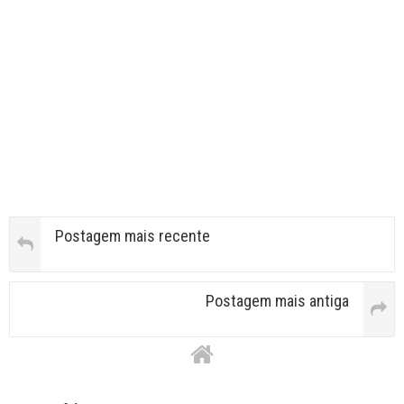
Postagem mais recente
Postagem mais antiga
Facebook Comments APPID