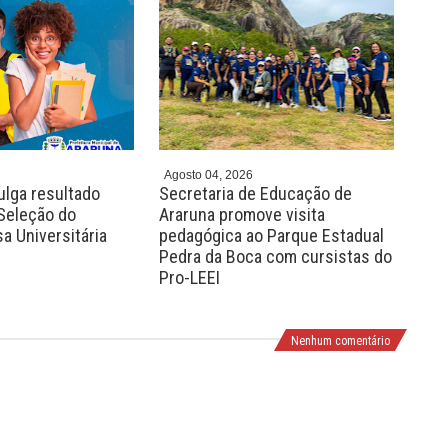
r
e
e
x
v
t
Agosto 04, 2026
Agos
ulga resultado
Secretaria de Educação de
Par
 Seleção do
Araruna promove visita
abe
a Universitária
pedagógica ao Parque Estadual
sal
Pedra da Boca com cursistas do
Pro-LEEI
Nenhum comentário