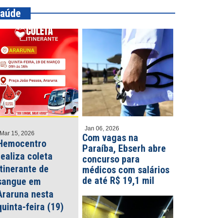
aúde
Jan 06, 2026
Mar 15, 2026
Com vagas na
Hemocentro
Paraíba, Ebserh abre
realiza coleta
concurso para
itinerante de
médicos com salários
de até R$ 19,1 mil
sangue em
Araruna nesta
quinta-feira (19)