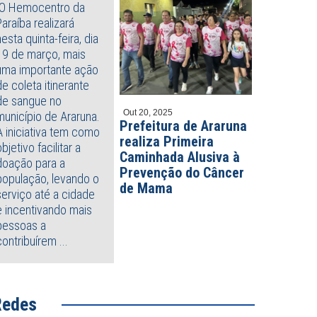
O Hemocentro da
Paraíba realizará
nesta quinta-feira, dia
19 de março, mais
uma importante ação
de coleta itinerante
de sangue no
Out 20, 2025
município de Araruna.
Prefeitura de Araruna
A iniciativa tem como
realiza Primeira
objetivo facilitar a
Caminhada Alusiva à
doação para a
Prevenção do Câncer
população, levando o
de Mama
serviço até a cidade
e incentivando mais
pessoas a
contribuírem ...
Redes