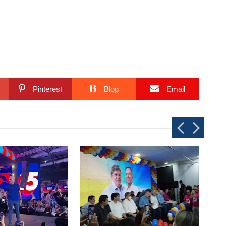
Pinterest
Blog
Email
P
N
r
e
e
x
v
t