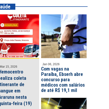
aúde
Jan 06, 2026
Mar 15, 2026
Com vagas na
Hemocentro
Paraíba, Ebserh abre
realiza coleta
concurso para
itinerante de
médicos com salários
de até R$ 19,1 mil
sangue em
Araruna nesta
quinta-feira (19)