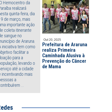
O Hemocentro da
Paraíba realizará
nesta quinta-feira, dia
19 de março, mais
uma importante ação
de coleta itinerante
de sangue no
Out 20, 2025
município de Araruna.
Prefeitura de Araruna
A iniciativa tem como
realiza Primeira
objetivo facilitar a
Caminhada Alusiva à
doação para a
Prevenção do Câncer
população, levando o
de Mama
serviço até a cidade
e incentivando mais
pessoas a
contribuírem ...
Redes