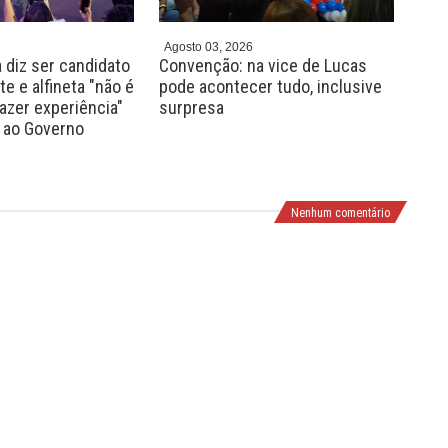
Agosto 03, 2026
Agos
 diz ser candidato
Convenção: na vice de Lucas
Fed
e e alfineta "não é
pode acontecer tudo, inclusive
real
zer experiência"
surpresa
Luc
 ao Governo
Nab
Nenhum comentário