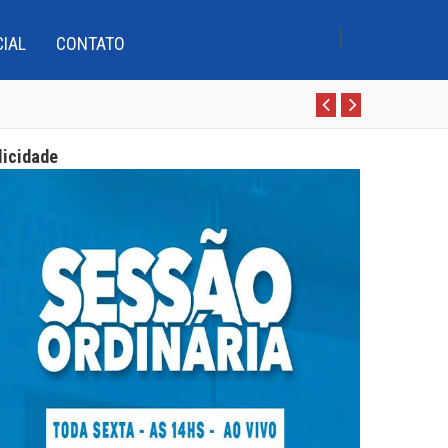
CIAL
CONTATO
 qualidade do ensino
Pr
N
 Boca com cursistas do Pro-LEEI
e
e
 mil
licidade
v
xt
 d’Água, Conceição e Assunção
 qualidade do ensino