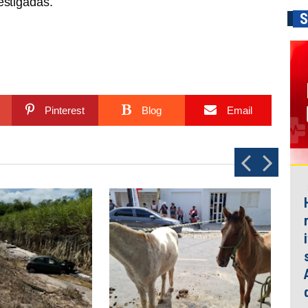
estigadas.
S
Pinterest
Blog
Email
P
N
r
e
e
x
v
t