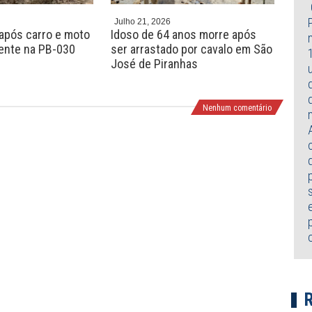
Julho 21, 2026
Julh
após carro e moto
Idoso de 64 anos morre após
Cria
ente na PB-030
ser arrastado por cavalo em São
apó
José de Piranhas
Pes
Nenhum comentário