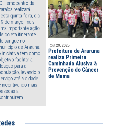
O Hemocentro da
Paraíba realizará
o 20, 2026
Julho 16, 2026
nça morre e outra fica ferida
Três pessoas morrem e seis
nesta quinta-feira, dia
s carro capotar, em João
ficam feridas em acidente na
19 de março, mais
soa
BR-412, no Agreste paraibano
uma importante ação
de coleta itinerante
de sangue no
Out 20, 2025
município de Araruna.
Prefeitura de Araruna
A iniciativa tem como
realiza Primeira
objetivo facilitar a
Caminhada Alusiva à
doação para a
Prevenção do Câncer
população, levando o
de Mama
serviço até a cidade
e incentivando mais
pessoas a
contribuírem ...
Redes