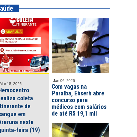
aúde
Jan 06, 2026
Mar 15, 2026
Com vagas na
Hemocentro
Paraíba, Ebserh abre
realiza coleta
concurso para
itinerante de
médicos com salários
de até R$ 19,1 mil
sangue em
Araruna nesta
quinta-feira (19)