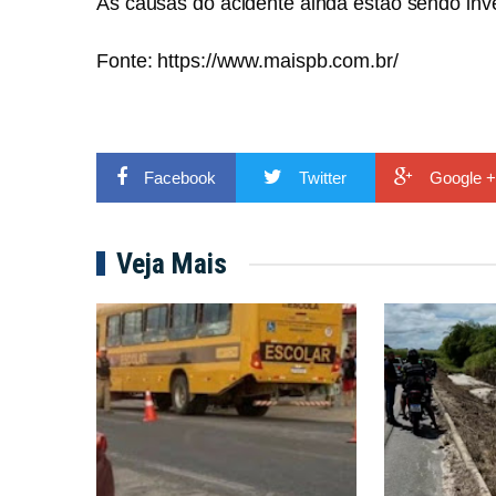
As causas do acidente ainda estão sendo inv
Fonte:
https://www.maispb.com.br/
Facebook
Twitter
Google +
Veja Mais