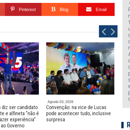
Pinterest
Blog
Email
P
N
r
e
e
x
v
t
Agosto 03, 2026
Agos
 diz ser candidato
Convenção: na vice de Lucas
Fed
e e alfineta "não é
pode acontecer tudo, inclusive
real
zer experiência"
surpresa
Luc
 ao Governo
Nab