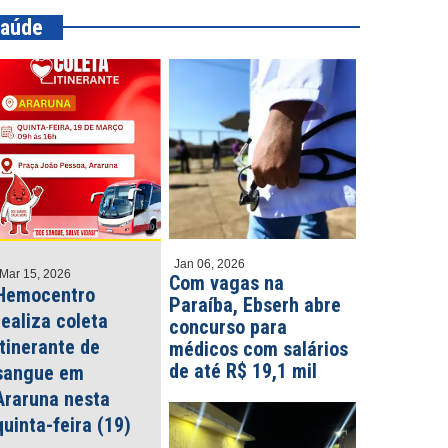
aúde
Jan 06, 2026
Mar 15, 2026
Com vagas na
Hemocentro
Paraíba, Ebserh abre
realiza coleta
concurso para
itinerante de
médicos com salários
de até R$ 19,1 mil
sangue em
Araruna nesta
quinta-feira (19)