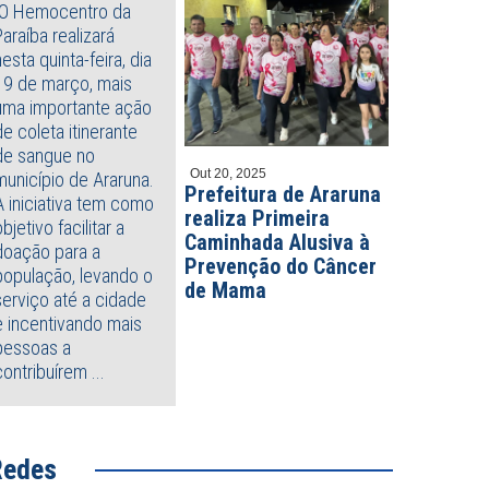
O Hemocentro da
Paraíba realizará
nesta quinta-feira, dia
19 de março, mais
uma importante ação
de coleta itinerante
de sangue no
Out 20, 2025
município de Araruna.
Prefeitura de Araruna
A iniciativa tem como
realiza Primeira
objetivo facilitar a
Caminhada Alusiva à
doação para a
Prevenção do Câncer
população, levando o
de Mama
serviço até a cidade
e incentivando mais
pessoas a
contribuírem ...
to 03, 2026
Agosto 02, 2026
eração Solidariedade/PRD
Esposa de Cabo Gilberto será 
iza convenção e sela apoio a
vice na chapa de Efraim Filho
as Ribeiro, João Azevêdo e
Redes
or Wanderley