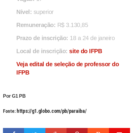
Nível:
superior
Remuneração:
R$ 3.130,85
Prazo de inscrição:
18 a 24 de janeiro
Local de inscrição:
site do IFPB
Veja edital de seleção de professor do
IFPB
Por G1 PB
https://g1.globo.com/pb/paraiba/
Fonte: