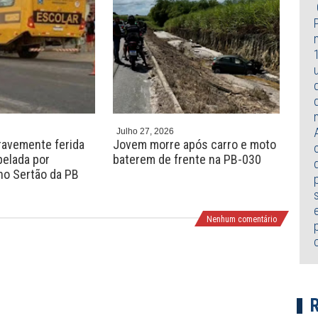
r
e
e
x
v
t
Julho 27, 2026
Julh
gravemente ferida
Jovem morre após carro e moto
Ido
pelada por
baterem de frente na PB-030
ser
 no Sertão da PB
Jos
Nenhum comentário