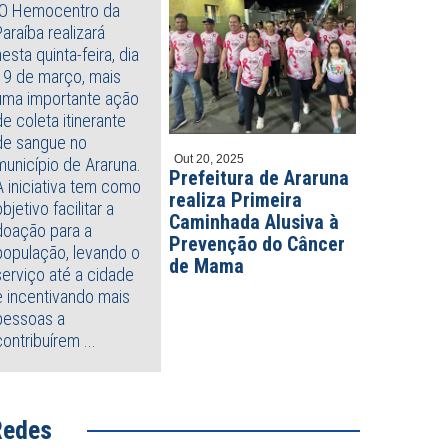
O Hemocentro da
Paraíba realizará
nesta quinta-feira, dia
19 de março, mais
uma importante ação
de coleta itinerante
de sangue no
Out 20, 2025
município de Araruna.
Prefeitura de Araruna
A iniciativa tem como
o 21, 2026
Julho 20, 2026
realiza Primeira
so de 64 anos morre após
Criança morre e outra fica fer
objetivo facilitar a
Caminhada Alusiva à
 arrastado por cavalo em São
após carro capotar, em João
doação para a
Prevenção do Câncer
é de Piranhas
Pessoa
população, levando o
de Mama
serviço até a cidade
e incentivando mais
pessoas a
contribuírem ...
Redes