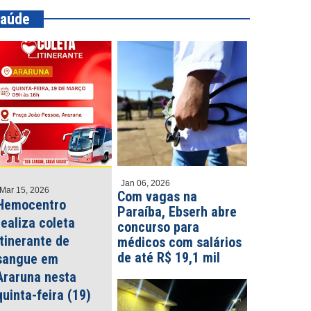
aúde
Jan 06, 2026
Mar 15, 2026
Com vagas na
Hemocentro
Paraíba, Ebserh abre
realiza coleta
concurso para
itinerante de
médicos com salários
de até R$ 19,1 mil
sangue em
Araruna nesta
quinta-feira (19)