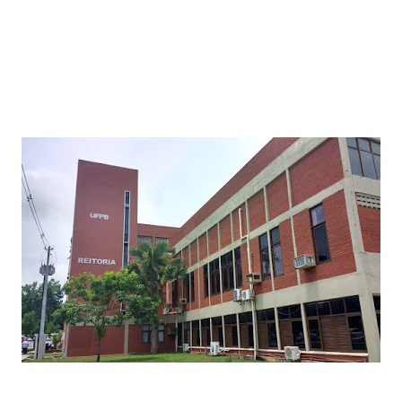
Paraíba tem mais de 320 vagas abertas em concursos públicos;
oportunidades incluem Mãe d’Água, Conceição e Assunção
Jul 19, 2026
Prefeitura paraibana abre concurso com 45 vagas e salários que
chegam a R$ 6 mil
Jul 09, 2026
Pedra da Boca vira passarela para desfile de moda autoral na Paraíba
Jul 08, 2026
Reis e Rainhas do forró serão homenageados no São Pedro de Caiçara
ExpoSerra Araruna 2026 acontecerá de 10 a 12 de julho
Jul 07, 2026
Ago 05, 2026
Educação de Araruna alcança avanço histórico no IDEB 2025 e reafirma
compromisso com a qualidade do ensino