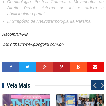
Criminologia, Política Criminal e Movimentos do
Direito Penal: sistema de lei e ordem e
abolicionismo penal
III Simpósio de Neuroftalmologia da Paraíba
Ascom/UFPB
via:
https://www.pbagora.com.br/
Veja Mais
P
N
r
e