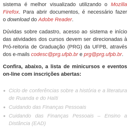
sistema é melhor visualizado utilizando o
Mozilla
Firefox
. Para abrir documentos, é necessário fazer
o
download
do
Adobe Reader
.
Dúvidas sobre cadastro, acesso ao sistema e início
das atividades dos cursos devem ser direcionadas à
Pró-reitoria de Graduação (PRG) da UFPB, através
dos e-mails
codesc@prg.ufpb.br
e
prg@prg.ufpb.br
.
Confira, abaixo, a lista de minicursos e eventos
on-line com inscrições abertas:
Ciclo de conferências sobre a história e a literatura
de Ruanda e do Haïti
Cuidando das Finanças Pessoais
Cuidando das Finanças Pessoais – Ensino a
Distância (EAD)