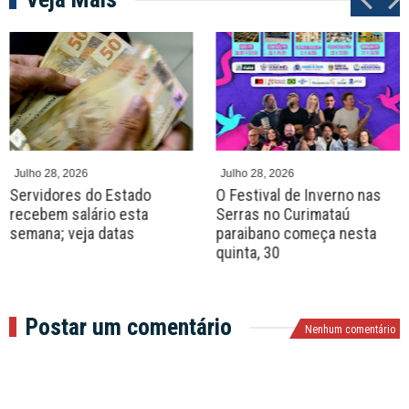
P
N
r
e
e
x
v
t
Julho 28, 2026
Julho 28, 2026
Servidores do Estado
O Festival de Inverno nas
recebem salário esta
Serras no Curimataú
semana; veja datas
paraibano começa nesta
quinta, 30
Postar um comentário
Nenhum comentário